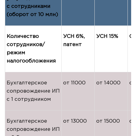
с сотрудниками
(оборот от 10 млн)
Количество
УСН 6%,
УСН 15%
О
сотрудников/
патент
режим
налогообложения
Бухгалтерское
от 11000
от 14000
от
сопровождение ИП
с 1 сотрудником
Бухгалтерское
от 13000
от 15000
от
сопровождение ИП