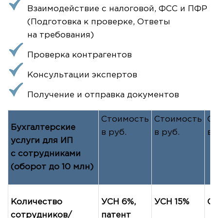
Взаимодействие с налоговой, ФСС и ПФР
(Подготовка к проверке, Ответы
на требования)
Проверка контрагентов
Консультации экспертов
Получение и отправка документов
Стоимость
Стоимость
Ст
Бухгалтерские
в руб.
в руб.
в 
услуги для ИП
с сотрудниками
(оборот до 10 млн)
Количество
УСН 6%,
УСН 15%
О
сотрудников/
патент