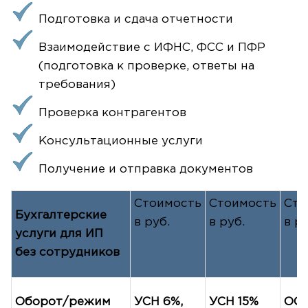
Подготовка и сдача отчетности
Взаимодействие с ИФНС, ФСС и ПФР
(подготовка к проверке, ответы на
требования)
Проверка контрагентов
Консультационные услуги
Получение и отправка документов
Стоимость
Стоимость
Сто
Бухгалтерские
в руб.
в руб.
в ру
услуги для ИП
без сотрудников
Оборот/режим
УСН 6%,
УСН 15%
ОС