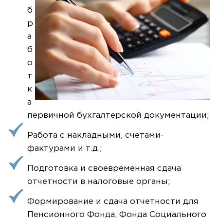
б
р
а
б
о
т
к
а
первичной бухгалтерской документации;
Работа с накладными, счетами-
фактурами и т.д.;
Подготовка и своевременная сдача
отчетности в налоговые органы;
Формирование и сдача отчетности для
Пенсионного Фонда, Фонда Социального