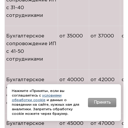
сопровождение ИП
с
31-40
сотрудниками
Бухгалтерское
от 35000
от 37000
от
сопровождение ИП
с
41-50
сотрудниками
Бухгалтерское
от 40000
от 42000
от
сопровождение ИП
Нажмите «Принять», если вы
с
51-60
соглашаетесь с
условиями
обработки cookie
и данных о
сотрудниками
Принять
поведении на сайте, нужных нам для
аналитики. Запретить обработку
cookie можете через браузер.
Бухгалтерское
от 45000
от 47000
от