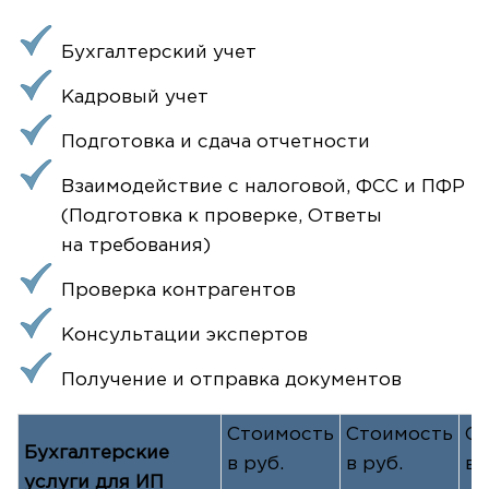
Бухгалтерский учет
Кадровый учет
Подготовка и сдача отчетности
Взаимодействие с налоговой, ФСС и ПФР
(Подготовка к проверке, Ответы
на требования)
Проверка контрагентов
Консультации экспертов
Получение и отправка документов
Стоимость
Стоимость
Ст
Бухгалтерские
в руб.
в руб.
в 
услуги для ИП